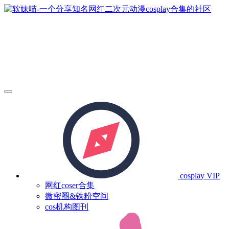
cosplay
VIP
网红coser合集
微密圈&铁粉空间
cos机构图刊