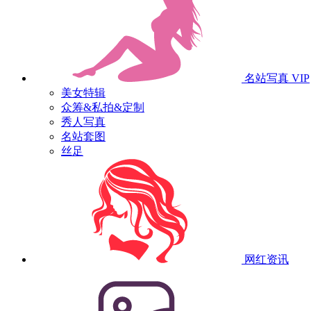
名站写真
VIP
美女特辑
众筹&私拍&定制
秀人写真
名站套图
丝足
网红资讯