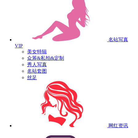
名站写真
VIP
美女特辑
众筹&私拍&定制
秀人写真
名站套图
丝足
网红资讯