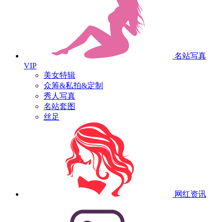
名站写真
VIP
美女特辑
众筹&私拍&定制
秀人写真
名站套图
丝足
网红资讯