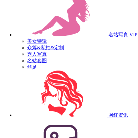
名站写真
VIP
美女特辑
众筹&私拍&定制
秀人写真
名站套图
丝足
网红资讯