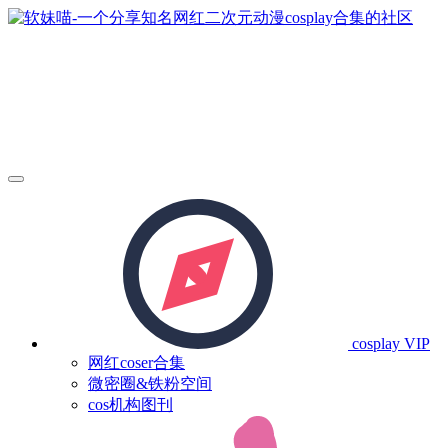
cosplay
VIP
网红coser合集
微密圈&铁粉空间
cos机构图刊