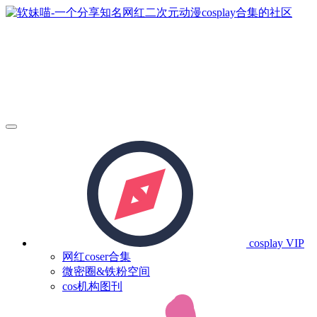
cosplay
VIP
网红coser合集
微密圈&铁粉空间
cos机构图刊