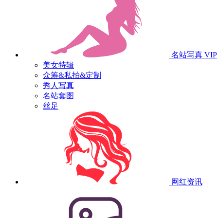
名站写真
VIP
美女特辑
众筹&私拍&定制
秀人写真
名站套图
丝足
网红资讯