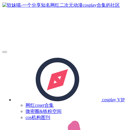
cosplay
VIP
网红coser合集
微密圈&铁粉空间
cos机构图刊